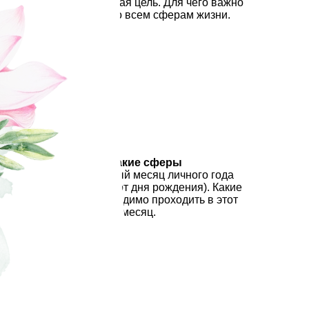
Что такое заветная цель. Для чего важно
писать цели по всем сферам жизни.
За какие сферы
отвечает каждый месяц личного года
(месяц по счету от дня рождения). Какие
практики необходимо проходить в этот
месяц.