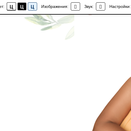
ет:
Изображения:
Звук:
Настройки:
Ц
Ц
Ц